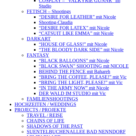
COSPLAY – “VALKYRIE GUNNR” im
Studio
FETISCH – Shootings
“DESIRE FOR LEATHER” mit Nicole
Shooting-Claudia
“DESIRE FOR LATEX” mit Nicole
“CATSUIT LIKE EMMA” mit Nicole
DARKART
“HOUSE OF GLASS!” mit Nicole
“THE BLOODY DARK SIDE” mit Nicole
FANTASY
“BLACK BALLOONS” mit Nicole
“BLACK SWAN” SHOOTING mit NICOLE
BEHIND THE FENCE mit Bahareh
“BRING THE COFFEE, PLEASE!” mit Vic
“BRING THE LIGHT, PLEASE!” mit Vic
“IN THE ARMY NOW” mit Nicole
DER WALD IM STUDIO mit Vic
FAMILIENSHOOTINGS
HOCHZEITEN / WEDDINGS
PROJECTS / PROJEKTE
TRAVEL / REISE
CHAINS OF LIFE
SHADOWS OF THE PAST
SUENTELBUCHENALLEE BAD NENNDORF