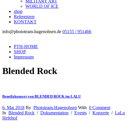
MILITARY ART
WORLD OF ICE
shop
Referenzen
KONTAKT
info@phototeam-hagenohsen.de
05155 / 951466
PTH-HOME
SHOP
Impressum
Blended Rock
Benefizkonzert von BLENDED ROCK im LALU
6. Mai 2018
By
Phototeam-Hagenohsen
With
0 Comment
In
Blended Rock
/
Dokumentation
/
Events
/
Konzerte
/
LaLu
Hefehof