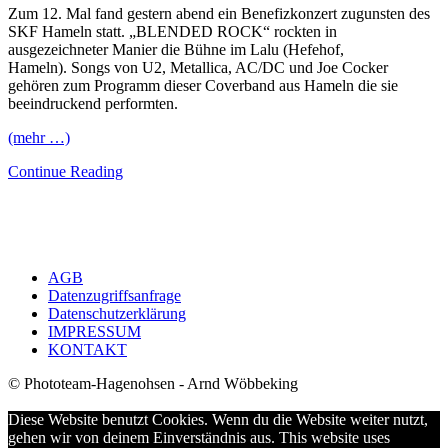
Zum 12. Mal fand gestern abend ein Benefizkonzert zugunsten des
SKF Hameln statt. „BLENDED ROCK“ rockten in
ausgezeichneter Manier die Bühne im Lalu (Hefehof,
Hameln). Songs von U2, Metallica, AC/DC und Joe Cocker
gehören zum Programm dieser Coverband aus Hameln die sie
beeindruckend performten.
(mehr …)
Continue Reading
AGB
Datenzugriffsanfrage
Datenschutzerklärung
IMPRESSUM
KONTAKT
© Phototeam-Hagenohsen - Arnd Wöbbeking
Diese Website benutzt Cookies. Wenn du die Website weiter nutzt,
gehen wir von deinem Einverständnis aus. This website uses