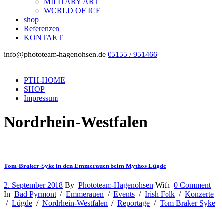
MILITARY ART
WORLD OF ICE
shop
Referenzen
KONTAKT
info@phototeam-hagenohsen.de
05155 / 951466
PTH-HOME
SHOP
Impressum
Nordrhein-Westfalen
Tom-Braker-Syke in den Emmerauen beim Mythos Lügde
2. September 2018
By
Phototeam-Hagenohsen
With
0 Comment
In
Bad Pyrmont
/
Emmerauen
/
Events
/
Irish Folk
/
Konzerte
/
Lügde
/
Nordrhein-Westfalen
/
Reportage
/
Tom Braker Syke