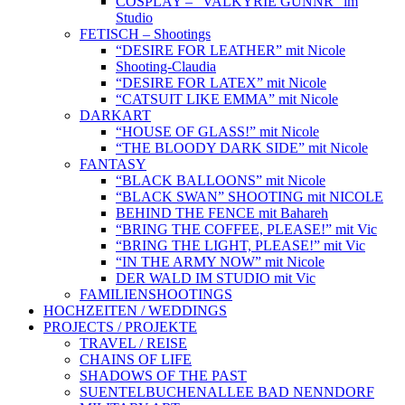
COSPLAY – “VALKYRIE GUNNR” im
Studio
FETISCH – Shootings
“DESIRE FOR LEATHER” mit Nicole
Shooting-Claudia
“DESIRE FOR LATEX” mit Nicole
“CATSUIT LIKE EMMA” mit Nicole
DARKART
“HOUSE OF GLASS!” mit Nicole
“THE BLOODY DARK SIDE” mit Nicole
FANTASY
“BLACK BALLOONS” mit Nicole
“BLACK SWAN” SHOOTING mit NICOLE
BEHIND THE FENCE mit Bahareh
“BRING THE COFFEE, PLEASE!” mit Vic
“BRING THE LIGHT, PLEASE!” mit Vic
“IN THE ARMY NOW” mit Nicole
DER WALD IM STUDIO mit Vic
FAMILIENSHOOTINGS
HOCHZEITEN / WEDDINGS
PROJECTS / PROJEKTE
TRAVEL / REISE
CHAINS OF LIFE
SHADOWS OF THE PAST
SUENTELBUCHENALLEE BAD NENNDORF