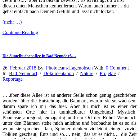
Gefühl ist,… aber Du bist dir bewusst : Es ist richtig; du willst
diesen einen Menschen kennenlernen. Warum auch immer,… du
gehst einfach nach Deinem Gefühl und lässt nicht locker.
(mehr …)
Continue Reading
Die Süntelbuchenallee in Bad Nenndorf….
26. Februar 2018
By
Phototeam-Hagenohsen
With
0 Comment
In
Bad Nenndorf
/
Dokumentation
/
Nature
/
Projekte
/
Reportage
…..über diese Allee ist an anderer Stelle schon genug geschrieben
worden, über die Entstehung die Baumart, warum sie so wachsen,
darum spare ich mir das hier. Aber für mich ist es einer der
schönsten Orte hier in unmittelbarer Umgebung! Mystisch,
Phantasie anregend, einzigartig und ein Ort der Ruhe! Wenn ich
unter den Bäumen stehe mich anlehne und beobachte ist es so als
wenn sie sprechen. Jaja, Spinner denken vielleicht einige, zuviel
Tolkien geschaut, Ents und so…. nein, das ist es nicht… die Zeit