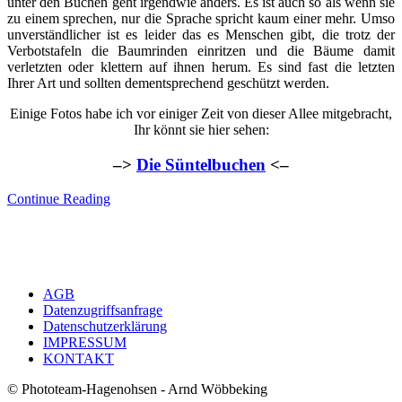
unter den Buchen geht irgendwie anders. Es ist auch so als wenn sie
zu einem sprechen, nur die Sprache spricht kaum einer mehr. Umso
unverständlicher ist es leider das es Menschen gibt, die trotz der
Verbotstafeln die Baumrinden einritzen und die Bäume damit
verletzten oder klettern auf ihnen herum. Es sind fast die letzten
Ihrer Art und sollten dementsprechend geschützt werden.
Einige Fotos habe ich vor einiger Zeit von dieser Allee mitgebracht,
Ihr könnt sie hier sehen:
–>
Die Süntelbuchen
<–
Continue Reading
AGB
Datenzugriffsanfrage
Datenschutzerklärung
IMPRESSUM
KONTAKT
© Phototeam-Hagenohsen - Arnd Wöbbeking