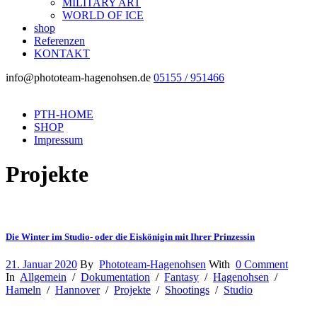
MILITARY ART
WORLD OF ICE
shop
Referenzen
KONTAKT
info@phototeam-hagenohsen.de
05155 / 951466
PTH-HOME
SHOP
Impressum
Projekte
Die Winter im Studio- oder die Eiskönigin mit Ihrer Prinzessin
21. Januar 2020
By
Phototeam-Hagenohsen
With
0 Comment
In
Allgemein
/
Dokumentation
/
Fantasy
/
Hagenohsen
/
Hameln
/
Hannover
/
Projekte
/
Shootings
/
Studio