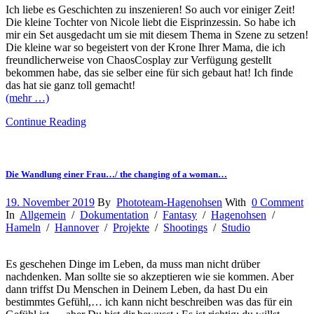
Ich liebe es Geschichten zu inszenieren! So auch vor einiger Zeit!
Die kleine Tochter von Nicole liebt die Eisprinzessin. So habe ich
mir ein Set ausgedacht um sie mit diesem Thema in Szene zu setzen!
Die kleine war so begeistert von der Krone Ihrer Mama, die ich
freundlicherweise von ChaosCosplay zur Verfügung gestellt
bekommen habe, das sie selber eine für sich gebaut hat! Ich finde
das hat sie ganz toll gemacht!
(mehr …)
Continue Reading
Die Wandlung einer Frau…/ the changing of a woman…
19. November 2019
By
Phototeam-Hagenohsen
With
0 Comment
In
Allgemein
/
Dokumentation
/
Fantasy
/
Hagenohsen
/
Hameln
/
Hannover
/
Projekte
/
Shootings
/
Studio
Es geschehen Dinge im Leben, da muss man nicht drüber
nachdenken. Man sollte sie so akzeptieren wie sie kommen. Aber
dann triffst Du Menschen in Deinem Leben, da hast Du ein
bestimmtes Gefühl,… ich kann nicht beschreiben was das für ein