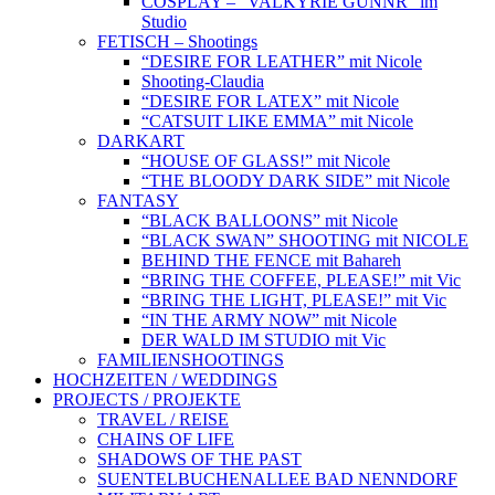
COSPLAY – “VALKYRIE GUNNR” im
Studio
FETISCH – Shootings
“DESIRE FOR LEATHER” mit Nicole
Shooting-Claudia
“DESIRE FOR LATEX” mit Nicole
“CATSUIT LIKE EMMA” mit Nicole
DARKART
“HOUSE OF GLASS!” mit Nicole
“THE BLOODY DARK SIDE” mit Nicole
FANTASY
“BLACK BALLOONS” mit Nicole
“BLACK SWAN” SHOOTING mit NICOLE
BEHIND THE FENCE mit Bahareh
“BRING THE COFFEE, PLEASE!” mit Vic
“BRING THE LIGHT, PLEASE!” mit Vic
“IN THE ARMY NOW” mit Nicole
DER WALD IM STUDIO mit Vic
FAMILIENSHOOTINGS
HOCHZEITEN / WEDDINGS
PROJECTS / PROJEKTE
TRAVEL / REISE
CHAINS OF LIFE
SHADOWS OF THE PAST
SUENTELBUCHENALLEE BAD NENNDORF