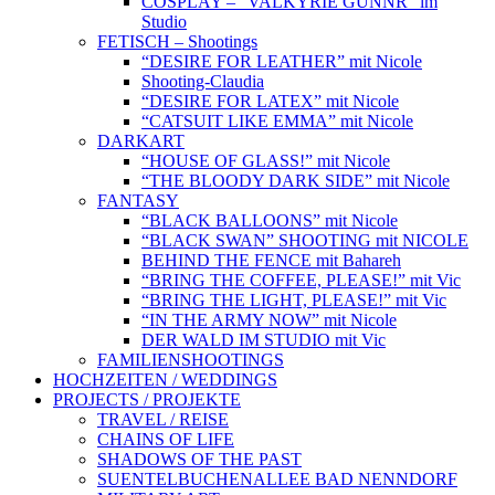
COSPLAY – “VALKYRIE GUNNR” im
Studio
FETISCH – Shootings
“DESIRE FOR LEATHER” mit Nicole
Shooting-Claudia
“DESIRE FOR LATEX” mit Nicole
“CATSUIT LIKE EMMA” mit Nicole
DARKART
“HOUSE OF GLASS!” mit Nicole
“THE BLOODY DARK SIDE” mit Nicole
FANTASY
“BLACK BALLOONS” mit Nicole
“BLACK SWAN” SHOOTING mit NICOLE
BEHIND THE FENCE mit Bahareh
“BRING THE COFFEE, PLEASE!” mit Vic
“BRING THE LIGHT, PLEASE!” mit Vic
“IN THE ARMY NOW” mit Nicole
DER WALD IM STUDIO mit Vic
FAMILIENSHOOTINGS
HOCHZEITEN / WEDDINGS
PROJECTS / PROJEKTE
TRAVEL / REISE
CHAINS OF LIFE
SHADOWS OF THE PAST
SUENTELBUCHENALLEE BAD NENNDORF