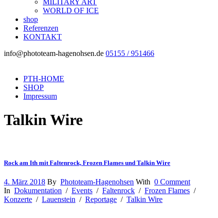
MILITARY ART
WORLD OF ICE
shop
Referenzen
KONTAKT
info@phototeam-hagenohsen.de
05155 / 951466
PTH-HOME
SHOP
Impressum
Talkin Wire
Rock am Ith mit Faltenrock, Frozen Flames und Talkin Wire
4. März 2018
By
Phototeam-Hagenohsen
With
0 Comment
In
Dokumentation
/
Events
/
Faltenrock
/
Frozen Flames
/
Konzerte
/
Lauenstein
/
Reportage
/
Talkin Wire