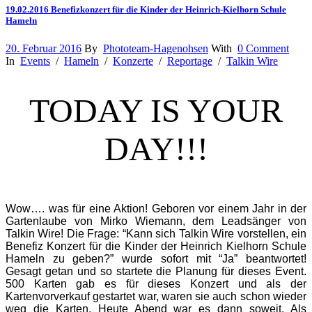
19.02.2016 Benefizkonzert für die Kinder der Heinrich-Kielhorn Schule
Hameln
20. Februar 2016
By
Phototeam-Hagenohsen
With
0 Comment
In
Events
/
Hameln
/
Konzerte
/
Reportage
/
Talkin Wire
TODAY IS YOUR
DAY!!!
Wow…. was für eine Aktion! Geboren vor einem Jahr in der
Gartenlaube von Mirko Wiemann, dem Leadsänger von
Talkin Wire! Die Frage: “Kann sich Talkin Wire vorstellen, ein
Benefiz Konzert für die Kinder der Heinrich Kielhorn Schule
Hameln zu geben?” wurde sofort mit “Ja” beantwortet!
Gesagt getan und so startete die Planung für dieses Event.
500 Karten gab es für dieses Konzert und als der
Kartenvorverkauf gestartet war, waren sie auch schon wieder
weg die Karten. Heute Abend war es dann soweit. Als