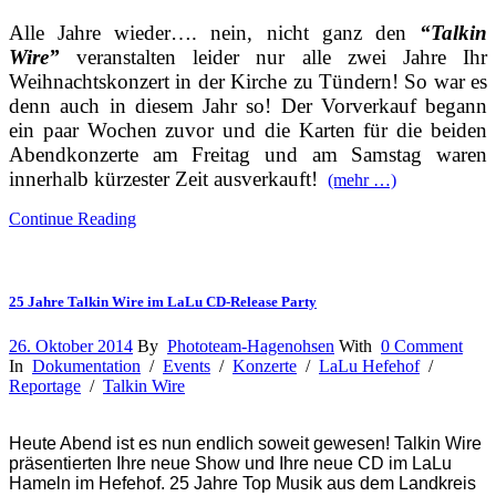
Alle Jahre wieder…. nein, nicht ganz den
“
Talkin
Wire”
veranstalten leider nur alle zwei Jahre Ihr
Weihnachtskonzert in der Kirche zu Tündern! So war es
denn auch in diesem Jahr so! Der Vorverkauf begann
ein paar Wochen zuvor und die Karten für die beiden
Abendkonzerte am Freitag und am Samstag waren
innerhalb kürzester Zeit ausverkauft!
(mehr …)
Continue Reading
25 Jahre Talkin Wire im LaLu CD-Release Party
26. Oktober 2014
By
Phototeam-Hagenohsen
With
0 Comment
In
Dokumentation
/
Events
/
Konzerte
/
LaLu Hefehof
/
Reportage
/
Talkin Wire
Heute Abend ist es nun endlich soweit gewesen! Talkin Wire
präsentierten Ihre neue Show und Ihre neue CD im LaLu
Hameln im Hefehof. 25 Jahre Top Musik aus dem Landkreis