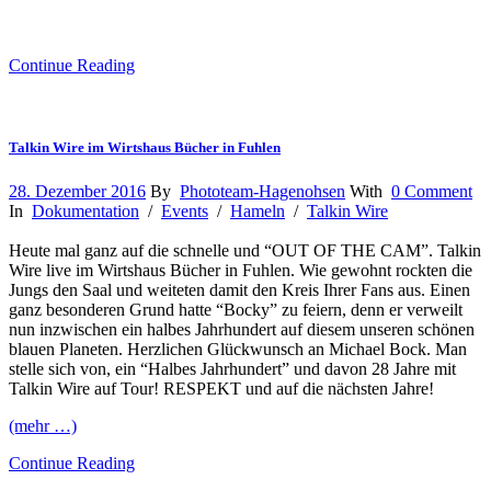
Continue Reading
Talkin Wire im Wirtshaus Bücher in Fuhlen
28. Dezember 2016
By
Phototeam-Hagenohsen
With
0 Comment
In
Dokumentation
/
Events
/
Hameln
/
Talkin Wire
Heute mal ganz auf die schnelle und “OUT OF THE CAM”.
Talkin
Wire live im Wirtshaus Bücher in Fuhlen
. Wie gewohnt rockten die
Jungs den Saal und weiteten damit den Kreis Ihrer Fans aus. Einen
ganz besonderen Grund hatte “Bocky” zu feiern, denn er verweilt
nun inzwischen ein halbes Jahrhundert auf diesem unseren schönen
blauen Planeten. Herzlichen Glückwunsch an
Michael Bock
. Man
stelle sich von, ein “Halbes Jahrhundert” und davon 28 Jahre mit
Talkin Wire auf Tour! RESPEKT und auf die nächsten Jahre!
(mehr …)
Continue Reading