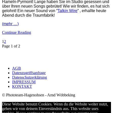
Hameln-Pyrmont! Lange haben Sie im Studio gesessen und
über Ihren neuen Songs gebrütet! Wie wir finden, es hat sich
gelohnt! Ein neuer Sound von “
Talkin Wire
” , erhallte heute
Abend durch die Traumfabrik!
(mehr …)
Continue Reading
1
2
Page 1 of 2
AGB
Datenzugriffsanfrage
Datenschutzerklärung
IMPRESSUM
KONTAKT
© Phototeam-Hagenohsen - Arnd Wöbbeking
Diese Website benutzt Cookies. Wenn du die Website weiter nutzt,
gehen wir von deinem Einverständnis aus. This website uses