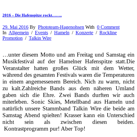
2016 – Die Hafenspitze rockt……..
29. Mai 2016
By
Phototeam-Hagenohsen
With
0 Comment
In
Allgemein
/
Events
/
Hameln
/
Konzerte
/
Rockline
Promotion
/
Talkin Wire
…unter diesem Motto und am Freitag und Samstag ein
Musikfestival auf der Hamelner Hafenspitze statt.Die
Veranstalter hatten großes Glück mit dem Wetter,
während des gesamten Festivals waren die Temperaturen
in einem angemessenem Bereich. Nich zu warm, nicht
zu kalt.Zahlreiche Bands aus dem näheren Umland
gaben sich die Ehre. Zwei Bands durften wir auch
miterleben. Sonic Skies, Metellband aus Hameln und
natürlich unsere Stammband Talkin Wire die beide am
Samstag Abend spielten! Krasser kann ein Unterschied
nicht sein als zwischen diesen beiden.
Kontrastprogramm pur! Aber Top!