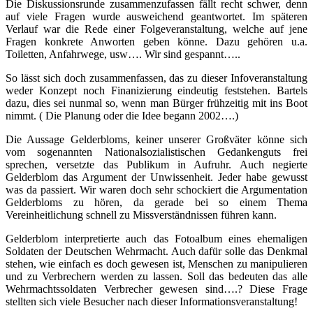
Die Diskussionsrunde zusammenzufassen fällt recht schwer, denn
auf viele Fragen wurde ausweichend geantwortet. Im späteren
Verlauf war die Rede einer Folgeveranstaltung, welche auf jene
Fragen konkrete Anworten geben könne. Dazu gehören u.a.
Toiletten, Anfahrwege, usw…. Wir sind gespannt…..
So lässt sich doch zusammenfassen, das zu dieser Infoveranstaltung
weder Konzept noch Finanizierung eindeutig feststehen. Bartels
dazu, dies sei nunmal so, wenn man Bürger frühzeitig mit ins Boot
nimmt. ( Die Planung oder die Idee begann 2002….)
Die Aussage Gelderbloms, keiner unserer Großväter könne sich
vom sogenannten Nationalsozialistischen Gedankenguts frei
sprechen, versetzte das Publikum in Aufruhr. Auch negierte
Gelderblom das Argument der Unwissenheit. Jeder habe gewusst
was da passiert. Wir waren doch sehr schockiert die Argumentation
Gelderbloms zu hören, da gerade bei so einem Thema
Vereinheitlichung schnell zu Missverständnissen führen kann.
Gelderblom interpretierte auch das Fotoalbum eines ehemaligen
Soldaten der Deutschen Wehrmacht. Auch dafür solle das Denkmal
stehen, wie einfach es doch gewesen ist, Menschen zu manipulieren
und zu Verbrechern werden zu lassen. Soll das bedeuten das alle
Wehrmachtssoldaten Verbrecher gewesen sind….? Diese Frage
stellten sich viele Besucher nach dieser Informationsveranstaltung!