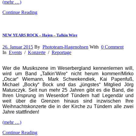
(mehr …)
Continue Reading
NEW YEARS ROCK – Hajen – Talkin Wire
26. Januar 2015
By
Phototeam-Hagenohsen
With
0 Comment
In
Events
/
Konzerte
/
Reportage
Wer die Musikszene im Weserbergland kennenlernen will,
wird um Band „Talkin‘Wire“ nicht herum kommen!Mirko
„Oscar“ Wiemann, Mark Schwekendiek, Kai Papenfuß,
Michael „Bocky“ Bock und das „jüngstes“ Mitglied Jörg
Matusczyk. Seit nun mehr 25 Jahren gibt es die Band, die
Ihren Ursprung im Weserdorf Tündern hat! Legendär und
weit über die Grenzen hinaus sind inzwischen Ihre
Weihnachtskonzerte die in der Kirche zu Tündern alle zwei
Jahre stattfinden!
(mehr …)
Continue Reading