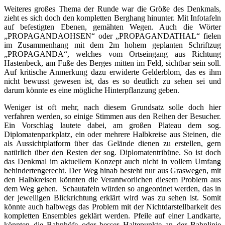
Weiteres großes Thema der Runde war die Größe des Denkmals,
zieht es sich doch den kompletten Berghang hinunter. Mit Infotafeln
auf befestigten Ebenen, gemähten Wegen. Auch die Wörter
„PROPAGANDAOHSEN“ oder „PROPAGANDATHAL“ fielen
im Zusammenhang mit dem 2m hohem geplanten Schriftzug
„PROPAGANDA“, welches vom Ortseingang aus Richtung
Hastenbeck, am Fuße des Berges mitten im Feld, sichtbar sein soll.
Auf kritische Anmerkung dazu erwiderte Gelderblom, das es ihm
nicht bewusst gewesen ist, das es so deutlich zu sehen sei und
darum könnte es eine mögliche Hinterpflanzung geben.
Weniger ist oft mehr, nach diesem Grundsatz solle doch hier
verfahren werden, so einige Stimmen aus den Reihen der Besucher.
Ein Vorschlag lautete dabei, am großen Plateau dem sog.
Diplomatenparkplatz, ein oder mehrere Halbkreise aus Steinen, die
als Aussichtplatform über das Gelände dienen zu erstellen, gern
natürlich über den Resten der sog. Diplomatentribüne. So ist doch
das Denkmal im aktuellem Konzept auch nicht in vollem Umfang
behindertengerecht. Der Weg hinab besteht nur aus Graswegen, mit
den Halbkreisen könnten die Verantworlichen diesem Problem aus
dem Weg gehen. Schautafeln würden so angeordnet werden, das in
der jeweiligen Blickrichtung erklärt wird was zu sehen ist. Somit
könnte auch halbwegs das Problem mit der Nichtdarstellbarkeit des
kompletten Ensembles geklärt werden. Pfeile auf einer Landkarte,
könnten die Bahnhöfe oder besser Haltepunkte an der Bahnlinie