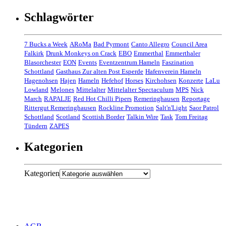
Schlagwörter
7 Bucks a Week
ARoMa
Bad Pyrmont
Canto Allegro
Council Area
Falkirk
Drunk Monkeys on Crack
EBO
Emmerthal
Emmerthaler
Blasorchester
EON
Events
Eventzentrum Hameln
Faszination
Schottland
Gasthaus Zur alten Post Esperde
Hafenverein Hameln
Hagenohsen
Hajen
Hameln
Hefehof
Horses
Kirchohsen
Konzerte
LaLu
Lowland
Melones
Mittelalter
Mittelalter Spectaculum
MPS
Nick
March
RAPALJE
Red Hot Chilli Pipers
Remeringhausen
Reportage
Rittergut Remeringhausen
Rockline Promotion
Salt'n'Light
Saor Patrol
Schottland
Scotland
Scottish Border
Talkin Wire
Task
Tom Freitag
Tündern
ZAPES
Kategorien
Kategorien