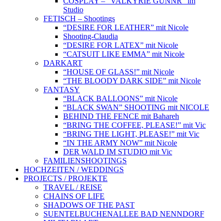
COSPLAY – “VALKYRIE GUNNR” im
Studio
FETISCH – Shootings
“DESIRE FOR LEATHER” mit Nicole
Shooting-Claudia
“DESIRE FOR LATEX” mit Nicole
“CATSUIT LIKE EMMA” mit Nicole
DARKART
“HOUSE OF GLASS!” mit Nicole
“THE BLOODY DARK SIDE” mit Nicole
FANTASY
“BLACK BALLOONS” mit Nicole
“BLACK SWAN” SHOOTING mit NICOLE
BEHIND THE FENCE mit Bahareh
“BRING THE COFFEE, PLEASE!” mit Vic
“BRING THE LIGHT, PLEASE!” mit Vic
“IN THE ARMY NOW” mit Nicole
DER WALD IM STUDIO mit Vic
FAMILIENSHOOTINGS
HOCHZEITEN / WEDDINGS
PROJECTS / PROJEKTE
TRAVEL / REISE
CHAINS OF LIFE
SHADOWS OF THE PAST
SUENTELBUCHENALLEE BAD NENNDORF