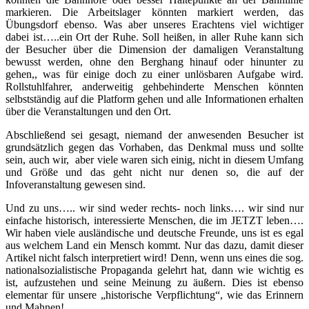
markieren. Die Arbeitslager könnten markiert werden, das
Übungsdorf ebenso. Was aber unseres Erachtens viel wichtiger
dabei ist…..ein Ort der Ruhe. Soll heißen, in aller Ruhe kann sich
der Besucher über die Dimension der damaligen Veranstaltung
bewusst werden, ohne den Berghang hinauf oder hinunter zu
gehen,, was für einige doch zu einer unlösbaren Aufgabe wird.
Rollstuhlfahrer, anderweitig gehbehinderte Menschen könnten
selbstständig auf die Platform gehen und alle Informationen erhalten
über die Veranstaltungen und den Ort.
Abschließend sei gesagt, niemand der anwesenden Besucher ist
grundsätzlich gegen das Vorhaben, das Denkmal muss und sollte
sein, auch wir, aber viele waren sich einig, nicht in diesem Umfang
und Größe und das geht nicht nur denen so, die auf der
Infoveranstaltung gewesen sind.
Und zu uns….. wir sind weder rechts- noch links…. wir sind nur
einfache historisch, interessierte Menschen, die im JETZT leben….
Wir haben viele ausländische und deutsche Freunde, uns ist es egal
aus welchem Land ein Mensch kommt. Nur das dazu, damit dieser
Artikel nicht falsch interpretiert wird! Denn, wenn uns eines die sog.
nationalsozialistische Propaganda gelehrt hat, dann wie wichtig es
ist, aufzustehen und seine Meinung zu äußern. Dies ist ebenso
elementar für unsere „historische Verpflichtung“, wie das Erinnern
und Mahnen!