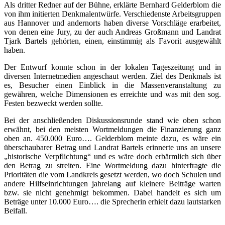
Als dritter Redner auf der Bühne, erklärte Bernhard Gelderblom die
von ihm initierten Denkmalentwürfe. Verschiedenste Arbeitsgruppen
aus Hannover und andernorts haben diverse Vorschläge erarbeitet,
von denen eine Jury, zu der auch Andreas Großmann und Landrat
Tjark Bartels gehörten, einen, einstimmig als Favorit ausgewählt
haben.
Der Entwurf konnte schon in der lokalen Tageszeitung und in
diversen Internetmedien angeschaut werden. Ziel des Denkmals ist
es, Besucher einen Einblick in die Massenveranstaltung zu
gewähren, welche Dimensionen es erreichte und was mit den sog.
Festen bezweckt werden sollte.
Bei der anschließenden Diskussionsrunde stand wie oben schon
erwähnt, bei den meisten Wortmeldungen die Finanzierung ganz
oben an. 450.000 Euro…. Gelderblom meinte dazu, es wäre ein
überschaubarer Betrag und Landrat Bartels erinnerte uns an unsere
„historische Verpflichtung“ und es wäre doch erbärmlich sich über
den Betrag zu streiten. Eine Wortmeldung dazu hinterfragte die
Prioritäten die vom Landkreis gesetzt werden, wo doch Schulen und
andere Hilfseinrichtungen jahrelang auf kleinere Beiträge warten
bzw. sie nicht genehmigt bekommen. Dabei handelt es sich um
Beträge unter 10.000 Euro…. die Sprecherin erhielt dazu lautstarken
Beifall.