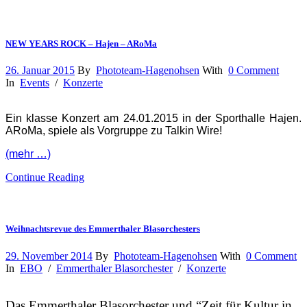
NEW YEARS ROCK – Hajen – ARoMa
26. Januar 2015
By
Phototeam-Hagenohsen
With
0 Comment
In
Events
/
Konzerte
Ein klasse Konzert am 24.01.2015 in der Sporthalle Hajen.
ARoMa, spiele als Vorgruppe zu Talkin Wire!
(mehr …)
Continue Reading
Weihnachtsrevue des Emmerthaler Blasorchesters
29. November 2014
By
Phototeam-Hagenohsen
With
0 Comment
In
EBO
/
Emmerthaler Blasorchester
/
Konzerte
Das Emmerthaler Blasorchester und “Zeit für Kultur in