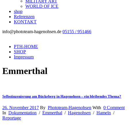
MILITARY ART
WORLD OF ICE
shop
Referenzen
KONTAKT
info@phototeam-hagenohsen.de
05155 / 951466
PTH-HOME
SHOP
Impressum
Emmerthal
Selbstinzenierung am Bückeberg in Hagenohsen – ein bleibendes Thema?
26. November 2017
By
Phototeam-Hagenohsen
With
0 Comment
In
Dokumentation
/
Emmerthal
/
Hagenohsen
/
Hameln
/
Reportage