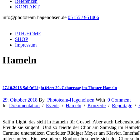
Referenzen
KONTAKT
info@phototeam-hagenohsen.de
05155 / 951466
PTH-HOME
SHOP
Impressum
Hameln
27.10.2018 Salt’n’Light feiert 20. Geburtstag im Theater Hameln
29. Oktober 2018
By
Phototeam-Hagenohsen
With
0 Comment
In
Dokumentation
/
Events
/
Hameln
/
Konzerte
/
Reportage
/
Salt’n’Light, das steht in Hameln für Gospel. Aber auch Lebensfreud
Freude sie singen! Und so feierte der Chor am Samstag im Hamelner
Carmine unterstützen Chorleiter Rüdiger Meyer am Klavier. Innerhal
mitgesungen. Ein besonderes Bonbon bescherte sich der Chor selb