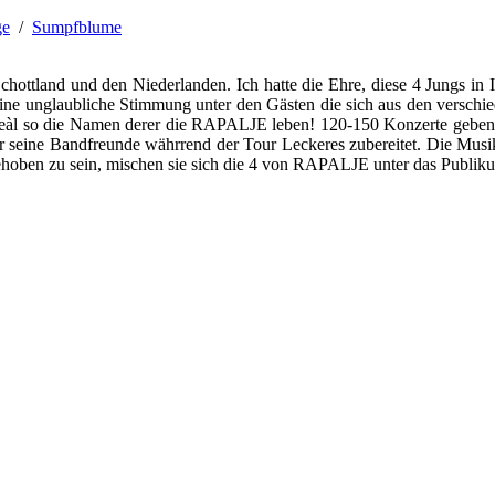
ge
/
Sumpfblume
chottland und den Niederlanden. Ich hatte die Ehre, diese 4 Jungs in I
ine unglaubliche Stimmung unter den Gästen die sich aus den verschie
eàl so die Namen derer die RAPALJE leben! 120-150 Konzerte geben s
r seine Bandfreunde währrend der Tour Leckeres zubereitet. Die Musik i
ehoben zu sein, mischen sie sich die 4 von RAPALJE unter das Publiku