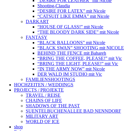
“DESIRE FOR LEATHER” mit Nicole
Shooting-Claudia
“DESIRE FOR LATEX” mit Nicole
“CATSUIT LIKE EMMA” mit Nicole
DARKART
“HOUSE OF GLASS!” mit Nicole
“THE BLOODY DARK SIDE” mit Nicole
FANTASY
“BLACK BALLOONS” mit Nicole
“BLACK SWAN” SHOOTING mit NICOLE
BEHIND THE FENCE mit Bahareh
“BRING THE COFFEE, PLEASE!” mit Vic
“BRING THE LIGHT, PLEASE!” mit Vic
“IN THE ARMY NOW” mit Nicole
DER WALD IM STUDIO mit Vic
FAMILIENSHOOTINGS
HOCHZEITEN / WEDDINGS
PROJECTS / PROJEKTE
TRAVEL / REISE
CHAINS OF LIFE
SHADOWS OF THE PAST
SUENTELBUCHENALLEE BAD NENNDORF
MILITARY ART
WORLD OF ICE
shop