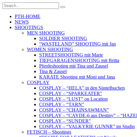
PTH-HOME
NEWS
SHOOTINGS
MEN SHOOTING
SOLDIER SHOOTING
“WASTELAND” SHOOTING mit Jan
WOMEN SHOOTING
STREETSHOOTING mit Marie
TIEFGARAGENSHOOTING mit Britta
Pferdeshooting mit Tina und Zausel
Tina & Zausel
KARATE Shooting mit Moni und Jana
COSPLAY
COSPLAY – “HELA” in den Süntelbuchen
COSPLAY – “SPARKEATER”
COSPLAY – “LUST” on Location
COSPLAY – “TARN”
COSPLAY – “CHAINSAWMAN”
COSPLAY – “CAYDE-6 aus Destiny” – “HAZ
COSPLAY – “SUNDER”
COSPLAY – “VALKYRIE GUNNR” im Studio
FETISCH – Shootings