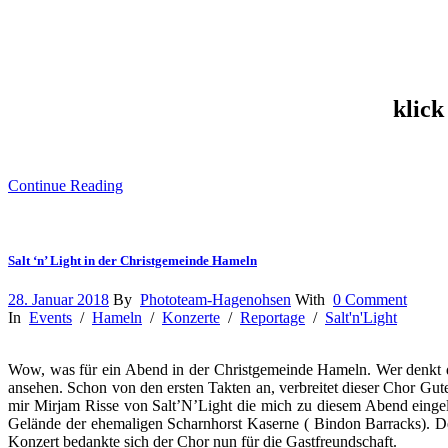
klick
Continue Reading
Salt ‘n’ Light in der Christgemeinde Hameln
28. Januar 2018
By
Phototeam-Hagenohsen
With
0 Comment
In
Events
/
Hameln
/
Konzerte
/
Reportage
/
Salt'n'Light
Wow, was für ein Abend in der Christgemeinde Hameln. Wer denkt 
ansehen. Schon von den ersten Takten an, verbreitet dieser Chor Gute
mir Mirjam Risse von Salt’N’Light die mich zu diesem Abend eingel
Gelände der ehemaligen Scharnhorst Kaserne ( Bindon Barracks). D
Konzert bedankte sich der Chor nun für die Gastfreundschaft.