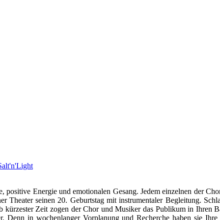
Salt'n'Light
e, positive Energie und emotionalen Gesang. Jedem einzelnen der Chor
 Theater seinen 20. Geburtstag mit instrumentaler Begleitung. Schla
b kürzester Zeit zogen der Chor und Musiker das Publikum in Ihren Ba
er. Denn in wochenlanger Vorplanung und Recherche haben sie Ihre 