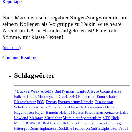
Reportage
Nick March ein sehr begabter Singer-Songwriter der mit
seinem Kollegen als Vorgruppe zu Talkin Wire heute
Abend im LALu Hameln aufgetreten ist! Eine tolle
Stimme, mit klasse Texten!
(mehr …)
Continue Reading
Schlagwörter
7 Bucks a Week
ARoMa
Bad Pyrmont
Canto Allegro
Council Area
Falkirk
Drunk Monkeys on Crack
EBO
Emmerthal
Emmerthaler
Blasorchester
EON
Events
Eventzentrum Hameln
Faszination
Schottland
Gasthaus Zur alten Post Esperde
Hafenverein Hameln
Hagenohsen
Hajen
Hameln
Hefehof
Horses
Kirchohsen
Konzerte
LaLu
Lowland
Melones
Mittelalter
Mittelalter Spectaculum
MPS
Nick
March
RAPALJE
Red Hot Chilli Pipers
Remeringhausen
Reportage
Rittergut Remeringhausen
Rockline Promotion
Salt'n'Light
Saor Patrol