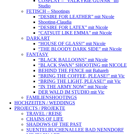
COSPLAY – “VALKYRIE GUNNR” im
Studio
FETISCH – Shootings
“DESIRE FOR LEATHER” mit Nicole
Shooting-Claudia
“DESIRE FOR LATEX” mit Nicole
“CATSUIT LIKE EMMA” mit Nicole
DARKART
“HOUSE OF GLASS!” mit Nicole
“THE BLOODY DARK SIDE” mit Nicole
FANTASY
“BLACK BALLOONS” mit Nicole
“BLACK SWAN” SHOOTING mit NICOLE
BEHIND THE FENCE mit Bahareh
“BRING THE COFFEE, PLEASE!” mit Vic
“BRING THE LIGHT, PLEASE!” mit Vic
“IN THE ARMY NOW” mit Nicole
DER WALD IM STUDIO mit Vic
FAMILIENSHOOTINGS
HOCHZEITEN / WEDDINGS
PROJECTS / PROJEKTE
TRAVEL / REISE
CHAINS OF LIFE
SHADOWS OF THE PAST
SUENTELBUCHENALLEE BAD NENNDORF