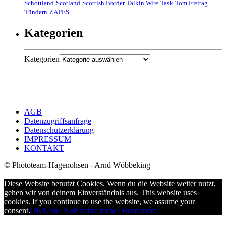
Schottland
Scotland
Scottish Border
Talkin Wire
Task
Tom Freitag
Tündern
ZAPES
Kategorien
Kategorien
AGB
Datenzugriffsanfrage
Datenschutzerklärung
IMPRESSUM
KONTAKT
© Phototeam-Hagenohsen - Arnd Wöbbeking
Diese Website benutzt Cookies. Wenn du die Website weiter nutzt,
gehen wir von deinem Einverständnis aus. This website uses
cookies. If you continue to use the website, we assume your
consent.
OK
Nein / No
Erfahre mehr / Read more