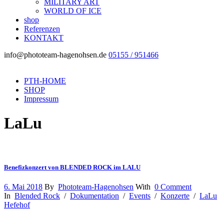
MILITARY ART
WORLD OF ICE
shop
Referenzen
KONTAKT
info@phototeam-hagenohsen.de
05155 / 951466
PTH-HOME
SHOP
Impressum
LaLu
Benefizkonzert von BLENDED ROCK im LALU
6. Mai 2018
By
Phototeam-Hagenohsen
With
0 Comment
In
Blended Rock
/
Dokumentation
/
Events
/
Konzerte
/
LaLu
Hefehof