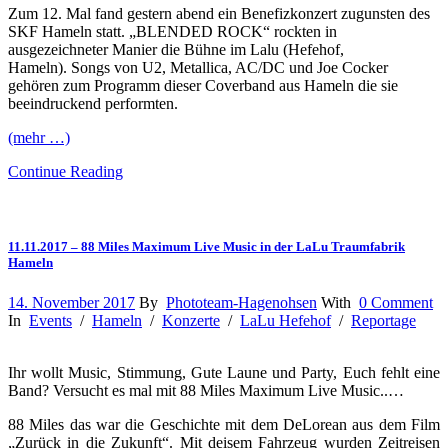
Zum 12. Mal fand gestern abend ein Benefizkonzert zugunsten des
SKF Hameln statt. „BLENDED ROCK“ rockten in
ausgezeichneter Manier die Bühne im Lalu (Hefehof,
Hameln). Songs von U2, Metallica, AC/DC und Joe Cocker
gehören zum Programm dieser Coverband aus Hameln die sie
beeindruckend performten.
(mehr …)
Continue Reading
11.11.2017 – 88 Miles Maximum Live Music in der LaLu Traumfabrik
Hameln
14. November 2017
By
Phototeam-Hagenohsen
With
0 Comment
In
Events
/
Hameln
/
Konzerte
/
LaLu Hefehof
/
Reportage
Ihr wollt Music, Stimmung, Gute Laune und Party, Euch fehlt eine
Band? Versucht es mal mit 88 Miles Maximum Live Music..…
88 Miles das war die Geschichte mit dem DeLorean aus dem Film
„Zurück in die Zukunft“. Mit deisem Fahrzeug wurden Zeitreisen