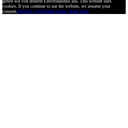
gehen wir von deinem Einverständnis aus. This website uses
cookies. If you continue to use the website, we assume your
consent.
OK
Nein / No
Erfahre mehr / Read more