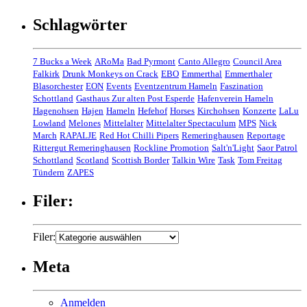
Schlagwörter
7 Bucks a Week
ARoMa
Bad Pyrmont
Canto Allegro
Council Area
Falkirk
Drunk Monkeys on Crack
EBO
Emmerthal
Emmerthaler
Blasorchester
EON
Events
Eventzentrum Hameln
Faszination
Schottland
Gasthaus Zur alten Post Esperde
Hafenverein Hameln
Hagenohsen
Hajen
Hameln
Hefehof
Horses
Kirchohsen
Konzerte
LaLu
Lowland
Melones
Mittelalter
Mittelalter Spectaculum
MPS
Nick
March
RAPALJE
Red Hot Chilli Pipers
Remeringhausen
Reportage
Rittergut Remeringhausen
Rockline Promotion
Salt'n'Light
Saor Patrol
Schottland
Scotland
Scottish Border
Talkin Wire
Task
Tom Freitag
Tündern
ZAPES
Filer:
Filer:
Meta
Anmelden