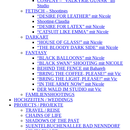
COSPLAY – “VALKYRIE GUNNR” im
Studio
FETISCH – Shootings
“DESIRE FOR LEATHER” mit Nicole
Shooting-Claudia
“DESIRE FOR LATEX” mit Nicole
“CATSUIT LIKE EMMA” mit Nicole
DARKART
“HOUSE OF GLASS!” mit Nicole
“THE BLOODY DARK SIDE” mit Nicole
FANTASY
“BLACK BALLOONS” mit Nicole
“BLACK SWAN” SHOOTING mit NICOLE
BEHIND THE FENCE mit Bahareh
“BRING THE COFFEE, PLEASE!” mit Vic
“BRING THE LIGHT, PLEASE!” mit Vic
“IN THE ARMY NOW” mit Nicole
DER WALD IM STUDIO mit Vic
FAMILIENSHOOTINGS
HOCHZEITEN / WEDDINGS
PROJECTS / PROJEKTE
TRAVEL / REISE
CHAINS OF LIFE
SHADOWS OF THE PAST
SUENTELBUCHENALLEE BAD NENNDORF