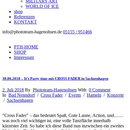
MILITARY ART
WORLD OF ICE
shop
Referenzen
KONTAKT
info@phototeam-hagenohsen.de
05155 / 951466
PTH-HOME
SHOP
Impressum
30.06.2018 – It’s Party time mit CROSS FADER in Sachsenhagen
2. Juli 2018
By
Phototeam-Hagenohsen
With
0 Comment
In
Bad Nenndorf
/
Cross Fader
/
Events
/
Hameln
/
Konzerte
/
Sachsenhagen
“Cross Fader” – das bedeutet Spaß, Gute Laune, Action, und……
was noch viel wichtiger ist, eine volle Tanzfläche innerhalb
kürzester Zeit. So habe ich diese Band nun inzwischen ein zweites