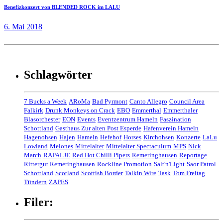
Benefizkonzert von BLENDED ROCK im LALU
6. Mai 2018
Schlagwörter
7 Bucks a Week
ARoMa
Bad Pyrmont
Canto Allegro
Council Area
Falkirk
Drunk Monkeys on Crack
EBO
Emmerthal
Emmerthaler
Blasorchester
EON
Events
Eventzentrum Hameln
Faszination
Schottland
Gasthaus Zur alten Post Esperde
Hafenverein Hameln
Hagenohsen
Hajen
Hameln
Hefehof
Horses
Kirchohsen
Konzerte
LaLu
Lowland
Melones
Mittelalter
Mittelalter Spectaculum
MPS
Nick
March
RAPALJE
Red Hot Chilli Pipers
Remeringhausen
Reportage
Rittergut Remeringhausen
Rockline Promotion
Salt'n'Light
Saor Patrol
Schottland
Scotland
Scottish Border
Talkin Wire
Task
Tom Freitag
Tündern
ZAPES
Filer: