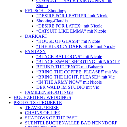
COSPLAY – “VALKYRIE GUNNR” im
Studio
FETISCH – Shootings
“DESIRE FOR LEATHER” mit Nicole
Shooting-Claudia
“DESIRE FOR LATEX” mit Nicole
“CATSUIT LIKE EMMA” mit Nicole
DARKART
“HOUSE OF GLASS!” mit Nicole
“THE BLOODY DARK SIDE” mit Nicole
FANTASY
“BLACK BALLOONS” mit Nicole
“BLACK SWAN” SHOOTING mit NICOLE
BEHIND THE FENCE mit Bahareh
“BRING THE COFFEE, PLEASE!” mit Vic
“BRING THE LIGHT, PLEASE!” mit Vic
“IN THE ARMY NOW” mit Nicole
DER WALD IM STUDIO mit Vic
FAMILIENSHOOTINGS
HOCHZEITEN / WEDDINGS
PROJECTS / PROJEKTE
TRAVEL / REISE
CHAINS OF LIFE
SHADOWS OF THE PAST
SUENTELBUCHENALLEE BAD NENNDORF