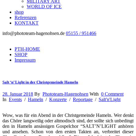
MILITARY ART
WORLD OF ICE
shop
Referenzen
KONTAKT
info@phototeam-hagenohsen.de
05155 / 951466
PTH-HOME
SHOP
Impressum
Salt ‘n’ Light in der Christgemeinde Hameln
28. Januar 2018
By
Phototeam-Hagenohsen
With
0 Comment
In
Events
/
Hameln
/
Konzerte
/
Reportage
/
Salt'n'Light
Wow, was für ein Abend in der Christgemeinde Hameln. Wer denkt
das Chöre langweilig oder altmodisch sind, der sollte sich unbedingt
den in Hameln ansässigen Gospelchor “SALT’N’LIGHT anhören
und ansehen. Schon von den ersten Takten an, verbreitet dieser